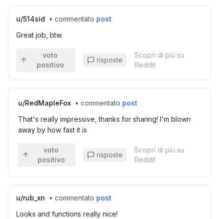
u/
514sid
•
commentato
post
Great job, btw.
voto
Scopri di più su
risposte
positivo
Reddit
u/
RedMapleFox
•
commentato
post
That's really impressive, thanks for sharing! I'm blown
away by how fast it is
voto
Scopri di più su
risposte
positivo
Reddit
u/
rub_xn
•
commentato
post
Looks and functions really nice!