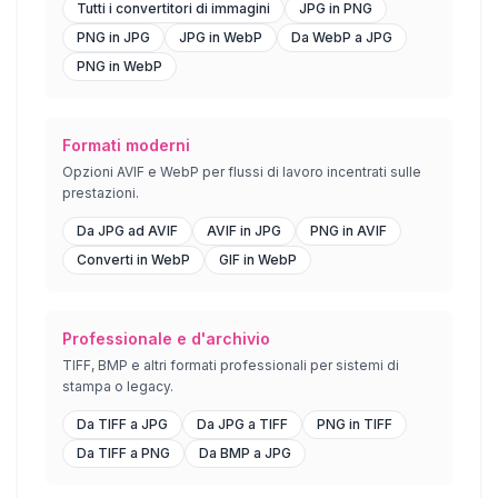
Tutti i convertitori di immagini
JPG in PNG
PNG in JPG
JPG in WebP
Da WebP a JPG
PNG in WebP
Formati moderni
Opzioni AVIF e WebP per flussi di lavoro incentrati sulle
prestazioni.
Da JPG ad AVIF
AVIF in JPG
PNG in AVIF
Converti in WebP
GIF in WebP
Professionale e d'archivio
TIFF, BMP e altri formati professionali per sistemi di
stampa o legacy.
Da TIFF a JPG
Da JPG a TIFF
PNG in TIFF
Da TIFF a PNG
Da BMP a JPG