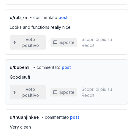
u/
rub_xn
•
commentato
post
Looks and functions really nice!
voto
Scopri di più su
risposte
positivo
Reddit
u/
bobemil
•
commentato
post
Good stuff
voto
Scopri di più su
risposte
positivo
Reddit
u/
thuanjinkee
•
commentato
post
Very clean