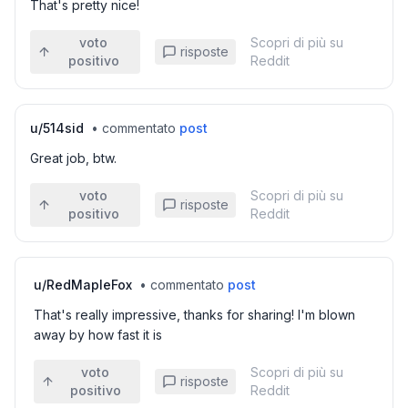
That's pretty nice!
voto
Scopri di più su
risposte
positivo
Reddit
u/
514sid
•
commentato
post
Great job, btw.
voto
Scopri di più su
risposte
positivo
Reddit
u/
RedMapleFox
•
commentato
post
That's really impressive, thanks for sharing! I'm blown
away by how fast it is
voto
Scopri di più su
risposte
positivo
Reddit