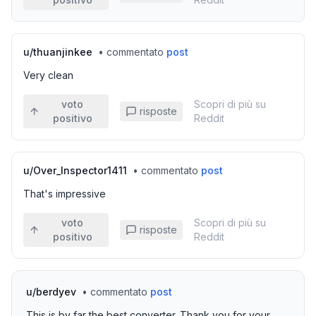
u/
thuanjinkee
•
commentato
post
Very clean
voto
Scopri di più su
risposte
positivo
Reddit
u/
Over_Inspector1411
•
commentato
post
That's impressive
voto
Scopri di più su
risposte
positivo
Reddit
u/
berdyev
•
commentato
post
This is by far the best converter. Thank you for your