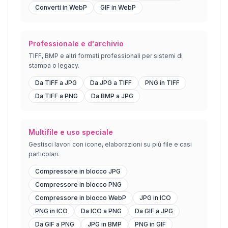
Converti in WebP
GIF in WebP
Professionale e d'archivio
TIFF, BMP e altri formati professionali per sistemi di
stampa o legacy.
Da TIFF a JPG
Da JPG a TIFF
PNG in TIFF
Da TIFF a PNG
Da BMP a JPG
Multifile e uso speciale
Gestisci lavori con icone, elaborazioni su più file e casi
particolari.
Compressore in blocco JPG
Compressore in blocco PNG
Compressore in blocco WebP
JPG in ICO
PNG in ICO
Da ICO a PNG
Da GIF a JPG
Da GIF a PNG
JPG in BMP
PNG in GIF