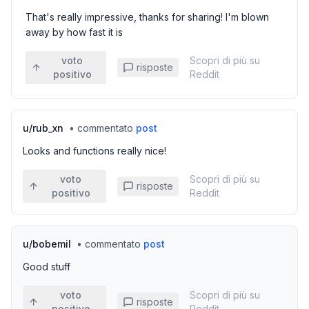
That's really impressive, thanks for sharing! I'm blown
away by how fast it is
voto
Scopri di più su
risposte
positivo
Reddit
u/
rub_xn
•
commentato
post
Looks and functions really nice!
voto
Scopri di più su
risposte
positivo
Reddit
u/
bobemil
•
commentato
post
Good stuff
voto
Scopri di più su
risposte
positivo
Reddit