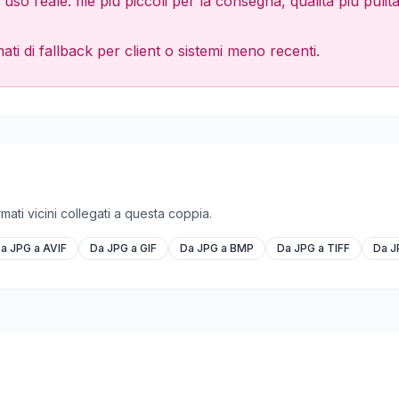
uso reale: file più piccoli per la consegna, qualità più pulit
ati di fallback per client o sistemi meno recenti.
mati vicini collegati a questa coppia.
a JPG a AVIF
Da JPG a GIF
Da JPG a BMP
Da JPG a TIFF
Da J