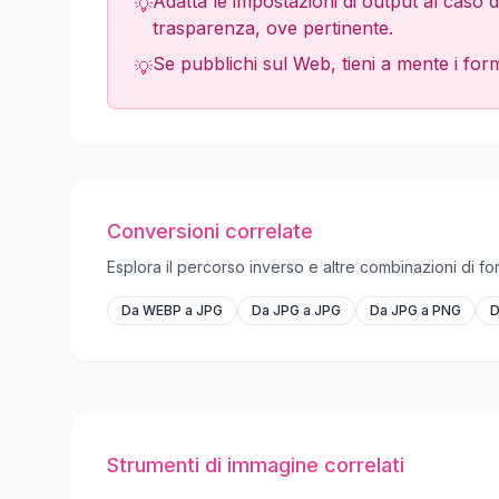
Adatta le impostazioni di output al caso d'
💡
trasparenza, ove pertinente.
Se pubblichi sul Web, tieni a mente i form
💡
Conversioni correlate
Esplora il percorso inverso e altre combinazioni di for
Da WEBP a JPG
Da JPG a JPG
Da JPG a PNG
D
Strumenti di immagine correlati