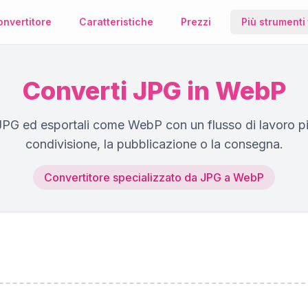
nvertitore
Caratteristiche
Prezzi
Più strumenti
Compre
Riduci le 
Converti JPG in WebP
file mant
qualità.
e JPG ed esportali come WebP con un flusso di lavoro p
Strument
condivisione, la pubblicazione o la consegna.
metadat
Visualizza 
Convertitore specializzato da JPG a WebP
dell'imma
nascosti.