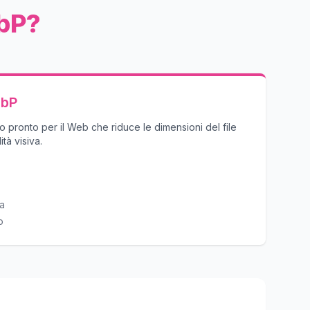
ebP?
ebP
pronto per il Web che riduce le dimensioni del file
tà visiva.
za
o