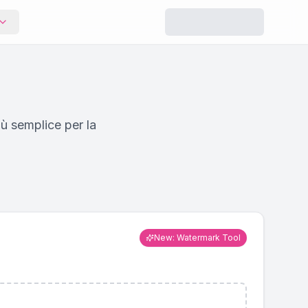
ssore
Ridimensionatore
dimensioni del
Modifica le dimensioni
enendo la
per i social media o per
un uso personalizzato.
iù semplice per la
o per i
Filigrana
i
Aggiungi filigrane di testo
o logo alle immagini.
o rimuovi i dati
gine EXIF
New: Watermark Tool