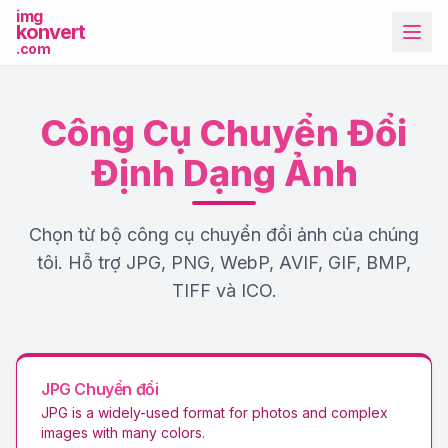
img
konvert
.com
Công Cụ Chuyển Đổi
Định Dạng Ảnh
Chọn từ bộ công cụ chuyển đổi ảnh của chúng
Công cụ khác
tôi. Hỗ trợ JPG, PNG, WebP, AVIF, GIF, BMP,
TIFF và ICO.
JPG
Chuyển đổi
JPG is a widely-used format for photos and complex
images with many colors
.