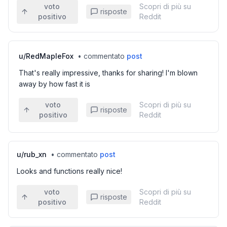
voto
Scopri di più su
risposte
positivo
Reddit
u/
RedMapleFox
•
commentato
post
That's really impressive, thanks for sharing! I'm blown
away by how fast it is
voto
Scopri di più su
risposte
positivo
Reddit
u/
rub_xn
•
commentato
post
Looks and functions really nice!
voto
Scopri di più su
risposte
positivo
Reddit