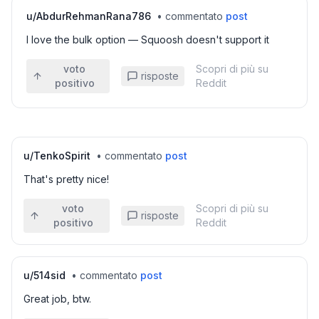
u/
AbdurRehmanRana786
•
commentato
post
I love the bulk option — Squoosh doesn't support it
voto
Scopri di più su
risposte
positivo
Reddit
u/
TenkoSpirit
•
commentato
post
That's pretty nice!
voto
Scopri di più su
risposte
positivo
Reddit
u/
514sid
•
commentato
post
Great job, btw.