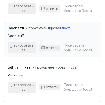
голосовать
Посмотреть
ответы
за
больше на Reddit
u/
bobemil
•
прокомментировал
пост
Good stuff
голосовать
Посмотреть
ответы
за
больше на Reddit
u/
thuanjinkee
•
прокомментировал
пост
Very clean
голосовать
Посмотреть
ответы
за
больше на Reddit