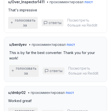
u/
Over_Inspector1411
•
прокомментировал
пост
That's impressive
голосовать
Посмотреть
ответы
за
больше на Reddit
u/
berdyev
•
прокомментировал
пост
This is by far the best converter. Thank you for your
work!
голосовать
Посмотреть
ответы
за
больше на Reddit
u/
dmbjr02
•
прокомментировал
пост
Worked great!
голосовать
Посмотреть