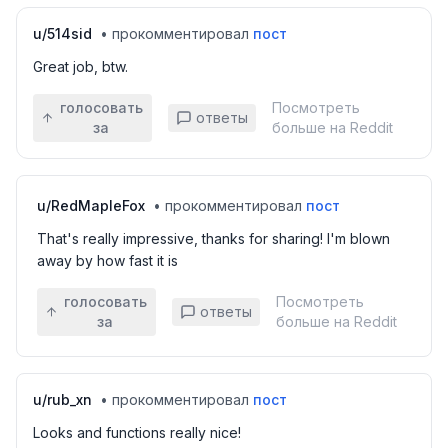
u/
514sid
•
прокомментировал
пост
Great job, btw.
голосовать
Посмотреть
ответы
за
больше на Reddit
u/
RedMapleFox
•
прокомментировал
пост
That's really impressive, thanks for sharing! I'm blown
away by how fast it is
голосовать
Посмотреть
ответы
за
больше на Reddit
u/
rub_xn
•
прокомментировал
пост
Looks and functions really nice!