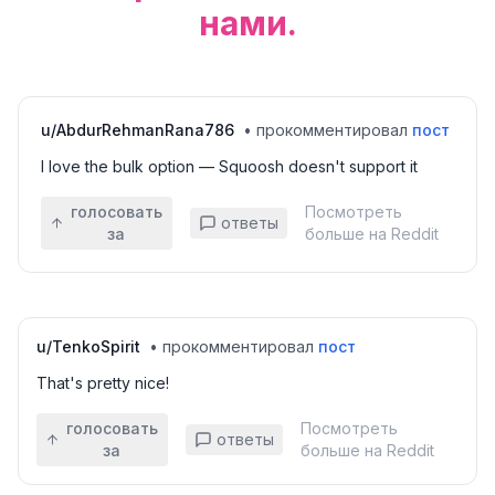
нами.
u/
AbdurRehmanRana786
•
прокомментировал
пост
I love the bulk option — Squoosh doesn't support it
голосовать
Посмотреть
ответы
за
больше на Reddit
u/
TenkoSpirit
•
прокомментировал
пост
That's pretty nice!
голосовать
Посмотреть
ответы
за
больше на Reddit