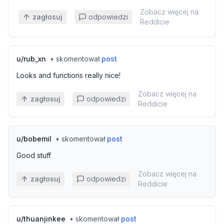
Zobacz więcej na
zagłosuj
odpowiedzi
Reddicie
u/
rub_xn
•
skomentował
post
Looks and functions really nice!
Zobacz więcej na
zagłosuj
odpowiedzi
Reddicie
u/
bobemil
•
skomentował
post
Good stuff
Zobacz więcej na
zagłosuj
odpowiedzi
Reddicie
u/
thuanjinkee
•
skomentował
post