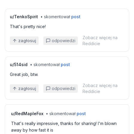
u/
TenkoSpirit
•
skomentował
post
That's pretty nice!
Zobacz więcej na
zagłosuj
odpowiedzi
Reddicie
u/
514sid
•
skomentował
post
Great job, btw.
Zobacz więcej na
zagłosuj
odpowiedzi
Reddicie
u/
RedMapleFox
•
skomentował
post
That's really impressive, thanks for sharing! I'm blown
away by how fast it is