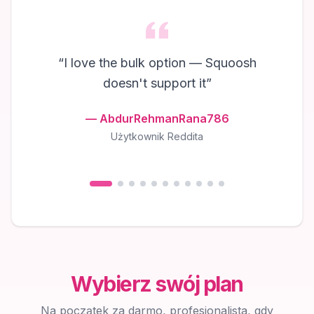
“
I love the bulk option — Squoosh
doesn't support it
”
—
AbdurRehmanRana786
Użytkownik Reddita
Wybierz swój plan
Na początek za darmo, profesjonalista, gdy