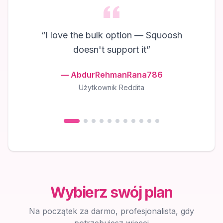
“
I love the bulk option — Squoosh
doesn't support it
”
—
AbdurRehmanRana786
Użytkownik Reddita
Wybierz swój plan
Na początek za darmo, profesjonalista, gdy