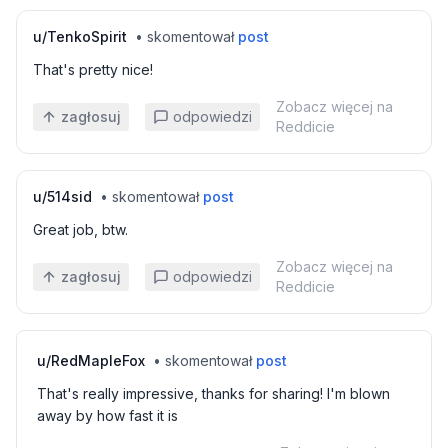
u/
TenkoSpirit
•
skomentował
post
That's pretty nice!
Zobacz więcej na
zagłosuj
odpowiedzi
Reddicie
u/
514sid
•
skomentował
post
Great job, btw.
Zobacz więcej na
zagłosuj
odpowiedzi
Reddicie
u/
RedMapleFox
•
skomentował
post
That's really impressive, thanks for sharing! I'm blown
away by how fast it is