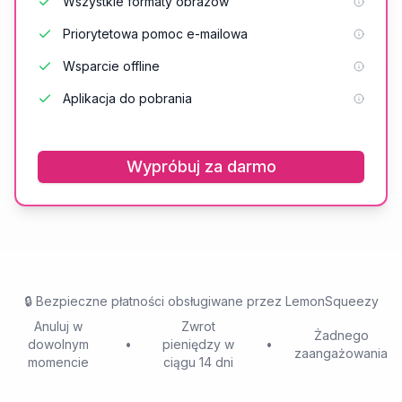
Wszystkie formaty obrazów
Priorytetowa pomoc e-mailowa
Wsparcie offline
Aplikacja do pobrania
Wypróbuj za darmo
🔒
Bezpieczne płatności obsługiwane przez LemonSqueezy
Anuluj w
Zwrot
Żadnego
dowolnym
•
pieniędzy w
•
zaangażowania
momencie
ciągu 14 dni