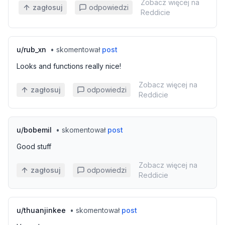
Zobacz więcej na
zagłosuj
odpowiedzi
Reddicie
u/
rub_xn
•
skomentował
post
Looks and functions really nice!
Zobacz więcej na
zagłosuj
odpowiedzi
Reddicie
u/
bobemil
•
skomentował
post
Good stuff
Zobacz więcej na
zagłosuj
odpowiedzi
Reddicie
u/
thuanjinkee
•
skomentował
post