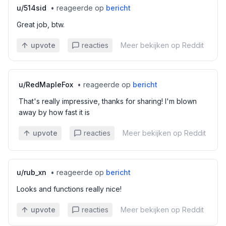
u/
514sid
•
reageerde op
bericht
Great job, btw.
upvote
reacties
Meer bekijken op Reddit
u/
RedMapleFox
•
reageerde op
bericht
That's really impressive, thanks for sharing! I'm blown
away by how fast it is
upvote
reacties
Meer bekijken op Reddit
u/
rub_xn
•
reageerde op
bericht
Looks and functions really nice!
upvote
reacties
Meer bekijken op Reddit