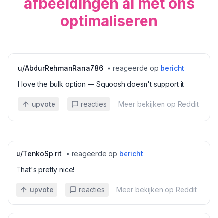
afbeeldingen al met ons
optimaliseren
u/
AbdurRehmanRana786
•
reageerde op
bericht
I love the bulk option — Squoosh doesn't support it
upvote
reacties
Meer bekijken op Reddit
u/
TenkoSpirit
•
reageerde op
bericht
That's pretty nice!
upvote
reacties
Meer bekijken op Reddit