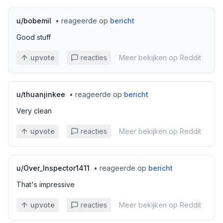
u/
bobemil
•
reageerde op
bericht
Good stuff
upvote
reacties
Meer bekijken op Reddit
u/
thuanjinkee
•
reageerde op
bericht
Very clean
upvote
reacties
Meer bekijken op Reddit
u/
Over_Inspector1411
•
reageerde op
bericht
That's impressive
upvote
reacties
Meer bekijken op Reddit