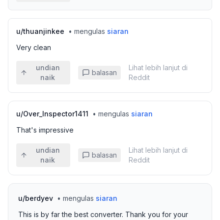
u/
thuanjinkee
•
mengulas
siaran
Very clean
undian
Lihat lebih lanjut di
balasan
naik
Reddit
u/
Over_Inspector1411
•
mengulas
siaran
That's impressive
undian
Lihat lebih lanjut di
balasan
naik
Reddit
u/
berdyev
•
mengulas
siaran
This is by far the best converter. Thank you for your