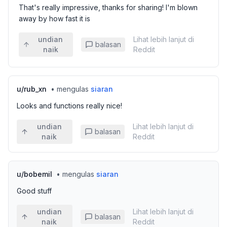
That's really impressive, thanks for sharing! I'm blown
away by how fast it is
undian
Lihat lebih lanjut di
balasan
naik
Reddit
u/
rub_xn
•
mengulas
siaran
Looks and functions really nice!
undian
Lihat lebih lanjut di
balasan
naik
Reddit
u/
bobemil
•
mengulas
siaran
Good stuff
undian
Lihat lebih lanjut di
balasan
naik
Reddit