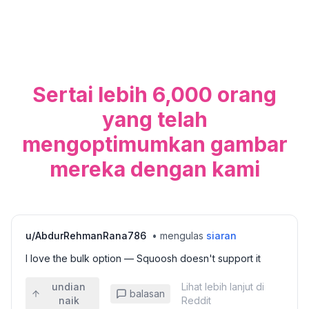
Sertai lebih 6,000 orang
yang telah
mengoptimumkan gambar
mereka dengan kami
u/
AbdurRehmanRana786
•
mengulas
siaran
I love the bulk option — Squoosh doesn't support it
undian
Lihat lebih lanjut di
balasan
naik
Reddit