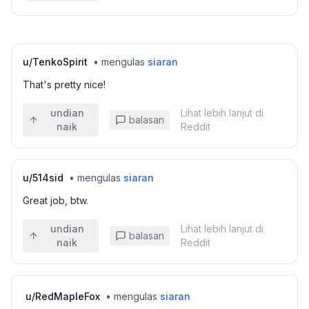
u/
TenkoSpirit
•
mengulas
siaran
That's pretty nice!
undian
Lihat lebih lanjut di
balasan
naik
Reddit
u/
514sid
•
mengulas
siaran
Great job, btw.
undian
Lihat lebih lanjut di
balasan
naik
Reddit
u/
RedMapleFox
•
mengulas
siaran