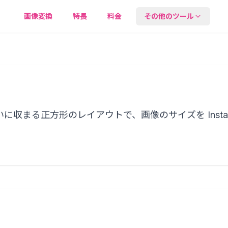
画像変換
特長
料金
その他のツール
圧縮
画質をできるだけ保ち
ら画像を圧縮できます
メタデータ
収まる正方形のレイアウトで、画像のサイズを Insta
EXIF や位置情報など
に含まれるメタデータ
認・削除できます。