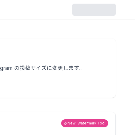
リサイズ
なが
SNS向けサイズや任意サイ
。
ズに合わせて画像を調整で
きます。
透かし
gram の投稿サイズに変更します。
、画像
テキストやロゴの透かしを
を確
画像に追加できます。
New: Watermark Tool