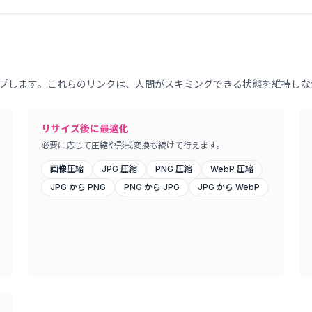
プします。これらのリンクは、人間がスキミングできる状態を維持しな
リサイズ後に最適化
必要に応じて圧縮や形式変換も続けて行えます。
画像圧縮
JPG 圧縮
PNG 圧縮
WebP 圧縮
JPG から PNG
PNG から JPG
JPG から WebP